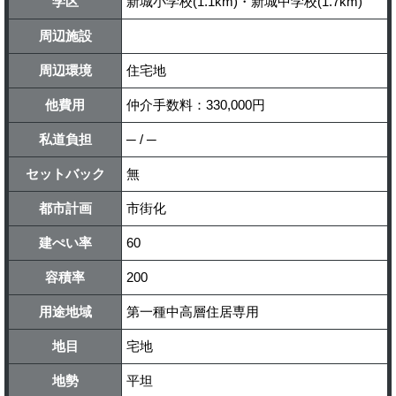
学区
新城小学校(1.1km)・新城中学校(1.7km)
周辺施設
周辺環境
住宅地
他費用
仲介手数料：330,000円
私道負担
─ / ─
セットバック
無
都市計画
市街化
建ぺい率
60
容積率
200
用途地域
第一種中高層住居専用
地目
宅地
地勢
平坦