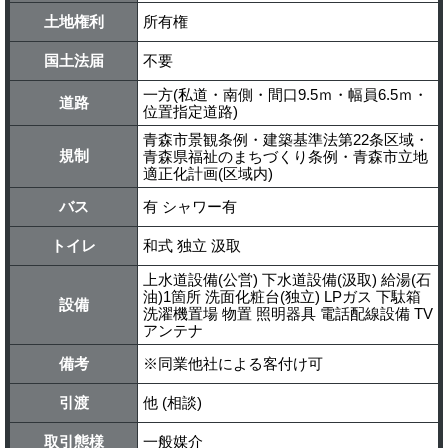
土地権利
所有権
国土法届
不要
一方(私道・南側・間口9.5ｍ・幅員6.5ｍ・
道路
位置指定道路)
青森市景観条例・建築基準法第22条区域・
規制
青森県福祉のまちづくり条例・青森市立地
適正化計画(区域内)
バス
有 シャワー有
トイレ
和式 独立 汲取
上水道設備(公営) 下水道設備(汲取) 給湯(石
油)1箇所 洗面化粧台(独立) LPガス 下駄箱
設備
洗濯機置場 物置 照明器具 電話配線設備 TV
アンテナ
備考
※同業他社による客付け可
引渡
他 (相談)
取引態様
一般媒介