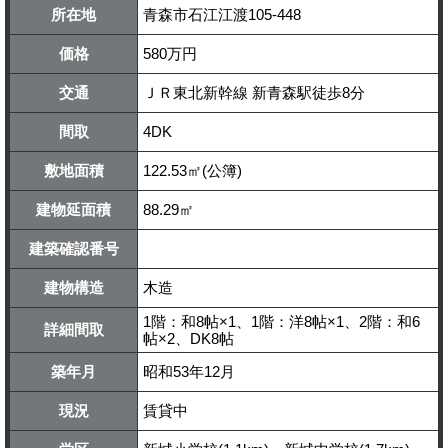
所在地
青森市石江江渡105-448
価格
580万円
交通
ＪＲ東北新幹線 新青森駅徒歩8分
間取
4DK
敷地面積
122.53㎡(公簿)
建物延面積
88.29㎡
建築確認番号
建物構造
木造
1階：和8帖×1、1階：洋8帖×1、2階：和6
詳細間取
帖×2、DK8帖
築年月
昭和53年12月
現況
賃貸中