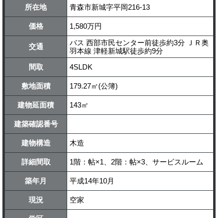
所在地
青森市新城字平岡216-13
価格
1,580万円
バス 西部市民センター前徒歩約3分 ＪＲ奥
交通
羽本線 津軽新城駅徒歩約9分
間取
4SLDK
敷地面積
179.27㎡(公簿)
建物延面積
143㎡
建築確認番号
建物構造
木造
詳細間取
1階：帖×1、2階：帖×3、サービスルーム
築年月
平成14年10月
現況
空家