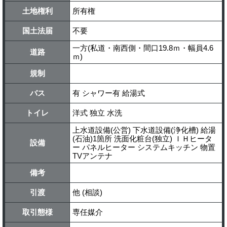
土地権利
所有権
国土法届
不要
一方(私道・南西側・間口19.8ｍ・幅員4.6
道路
ｍ)
規制
バス
有 シャワー有 給湯式
トイレ
洋式 独立 水洗
上水道設備(公営) 下水道設備(浄化槽) 給湯
(石油)1箇所 洗面化粧台(独立) ＩＨヒータ
設備
ー パネルヒーター システムキッチン 物置
TVアンテナ
備考
引渡
他 (相談)
取引態様
専任媒介